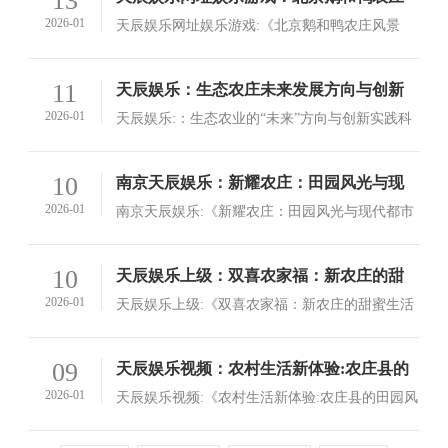
13
连忘返
风景区：体验田园生活的乐趣
2026-01
天辰娱乐网址娱乐游戏:《北京鹅和鸭农庄风景
区：体验田园生活的乐趣》北京，这座历史悠久
的古城，以其独特的自然风光和丰富的文化资源
查看详情>
11
天辰娱乐：生态农庄未来发展方向与创新
吸引了无数国内外游客的目光
实践研究
2026-01
天辰娱乐:：生态农业的“未来”方向与创新实践科
技的发展和生产力水平的提高，人们对生活质
量、生活节奏等的要求越来越高
查看详情>
10
南京天辰娱乐：新耀农庄：田园风光与现
代都市的和谐共存
2026-01
南京天辰娱乐:《新耀农庄：田园风光与现代都市
的和谐共存》作为一位来自遥远东方的智者，我
曾有幸目睹过中国乡村的美丽画卷——"新耀农
查看详情>
10
天辰娱乐上级：双喜农家福：新农庄的甜
庄"
蜜生活故事
2026-01
天辰娱乐上级:《双喜农家福：新农庄的甜蜜生活
故事》双喜农家福是江南的一个小村庄，它位于
中国江苏的一个风景秀丽、历史悠久的地区
查看详情>
09
天辰娱乐视频：农村生活新体验:农庄县的
田园风光与新鲜农作体验
2026-01
天辰娱乐视频:《农村生活新体验:农庄县的田园风
光与新鲜农作体验》在这个多元、开放的时代，
人们越来越喜欢在自然环境中进行体验式的生活