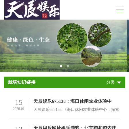
栽培知识链接
分类
15
天辰娱乐675138：海口休闲农业体验中
心：自然与文化的和谐交融之地
2026-01
天辰娱乐675138:《海口休闲农业体验中心：探索
自然与文化的和谐交融之地》在海南，无论是椰
风海韵的三亚，还是碧海蓝天的琼中，都让人流
查看详情>
天辰娱乐网址娱乐游戏：北京鹅和鸭农庄